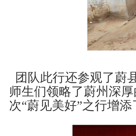
团队此行还
参观了蔚
师生们领略了蔚州深厚
次“蔚见美好”之行增