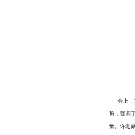
会上，
势，强调
量。许珊